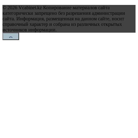
© 2026 Vcabinet.kz Копирование материалов сайта
категорически запрещено без разрешения администрации
сайта. Информация, размещенная на данном сайте, носит
справочный характер и собрана из различных открытых
источников информации.