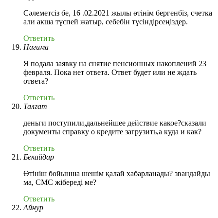
Сәлеметсіз бе, 16 .02.2021 жылы өтінім бергенбіз, счетка
али акша түспей жатыр, себебін түсіндірсеңіздер.
Ответить
Нагима
Я подала заявку на снятие пенсионных накоплений 23
февраля. Пока нет ответа. Ответ будет или не ждать
ответа?
Ответить
Талгат
деньги поступили,дальнейшее действие какое?сказали
документы справку о кредите загрузить,а куда и как?
Ответить
Бекайдар
Өтініш бойынша шешім қалай хабарланады? звандайды
ма, СМС жібереді ме?
Ответить
Айнур