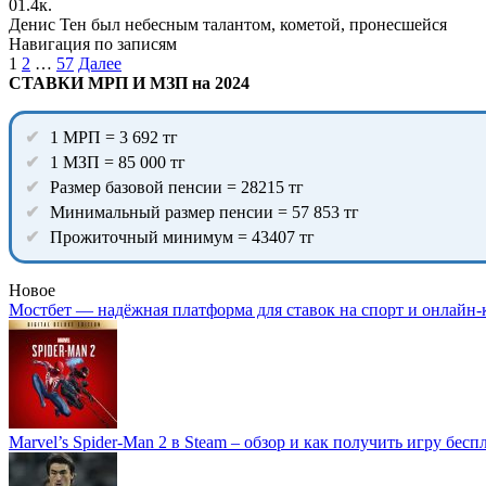
0
1.4к.
Денис Тен был небесным талантом, кометой, пронесшейся
Навигация по записям
1
2
…
57
Далее
СТАВКИ МРП И МЗП на 2024
1 МРП = 3 692 тг
1 МЗП = 85 000 тг
Размер базовой пенсии = 28215 тг
Минимальный размер пенсии = 57 853 тг
Прожиточный минимум = 43407 тг
Новое
Мостбет — надёжная платформа для ставок на спорт и онлайн-
Marvel’s Spider-Man 2 в Steam – обзор и как получить игру бесп