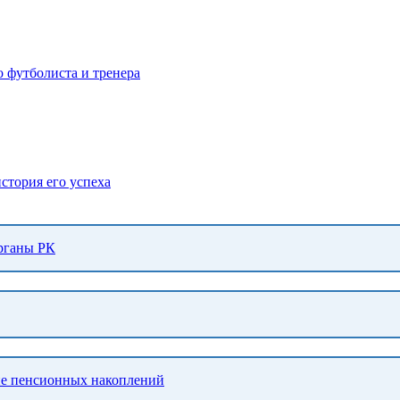
о футболиста и тренера
стория его успеха
органы РК
тие пенсионных накоплений