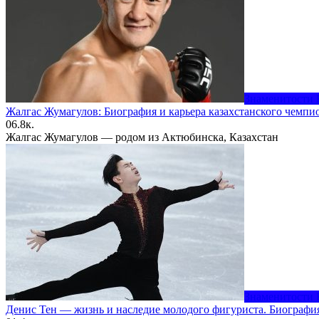
Знаменитости 
Жалгас Жумагулов: Биография и карьера казахстанского чемпи
0
6.8к.
Жалгас Жумагулов — родом из Актюбинска, Казахстан
Знаменитости 
Денис Тен — жизнь и наследие молодого фигуриста. Биография