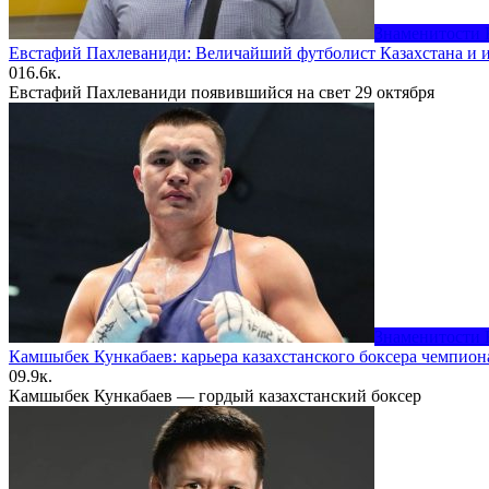
Знаменитости 
Евстафий Пахлеваниди: Величайший футболист Казахстана и и
0
16.6к.
Евстафий Пахлеваниди появившийся на свет 29 октября
Знаменитости 
Камшыбек Кункабаев: карьера казахстанского боксера чемпио
0
9.9к.
Камшыбек Кункабаев — гордый казахстанский боксер