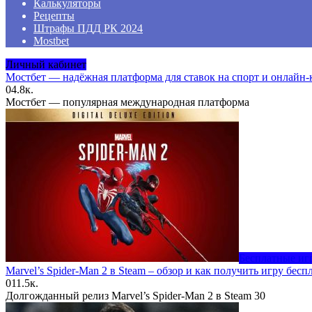
Калькуляторы
Рецепты
Штрафы ПДД РК 2024
Mostbet
Личный кабинет
Мостбет — надёжная платформа для ставок на спорт и онлайн-
0
4.8к.
Мостбет — популярная международная платформа
Бесплатные иг
Marvel’s Spider-Man 2 в Steam – обзор и как получить игру бесп
0
11.5к.
Долгожданный релиз Marvel’s Spider-Man 2 в Steam 30