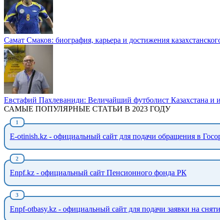
Самат Смаков: биография, карьера и достижения казахстанског
Евстафий Пахлеваниди: Величайший футболист Казахстана и и
САМЫЕ ПОПУЛЯРНЫЕ СТАТЬИ В 2023 ГОДУ
E-otinish.kz - официальный сайт для подачи обращения в Гос
Enpf.kz - официальный сайт Пенсионного фонда РК
Enpf-otbasy.kz - официальный сайт для подачи заявки на сня