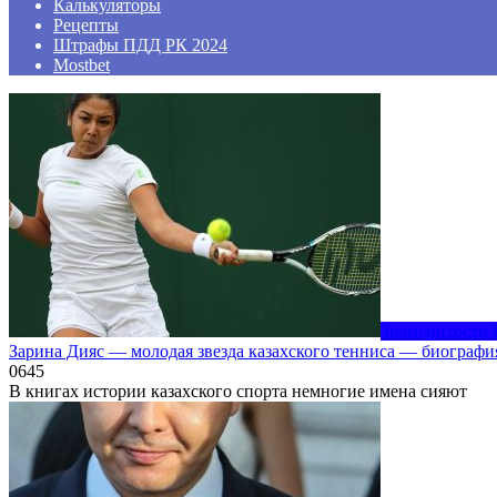
Калькуляторы
Рецепты
Штрафы ПДД РК 2024
Mostbet
Знаменитости 
Зарина Дияс — молодая звезда казахского тенниса — биографи
0
645
В книгах истории казахского спорта немногие имена сияют