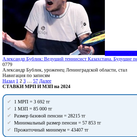
Знаменитости 
Александр Бублик: Ведущий теннисист Казахстана. Будущие п
0
779
Александр Бублик, уроженец Ленинградской области, стал
Навигация по записям
Назад
1
2
3
…
57
Далее
СТАВКИ МРП И МЗП на 2024
1 МРП = 3 692 тг
1 МЗП = 85 000 тг
Размер базовой пенсии = 28215 тг
Минимальный размер пенсии = 57 853 тг
Прожиточный минимум = 43407 тг