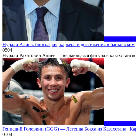
Знаменитости 
Нурали Алиев: биография, карьера и достижения в банковском 
0
504
Нурали Рахатович Алиев — выдающаяся фигура в казахстанск
Знаменитости 
Геннадий Головкин (GGG) — Легенда Бокса из Казахстана | Ка
0
104