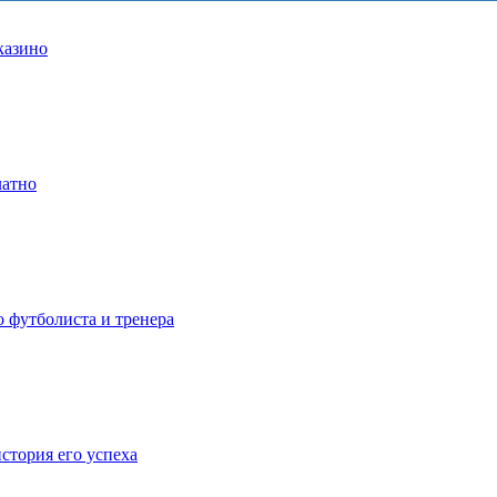
казино
латно
о футболиста и тренера
стория его успеха