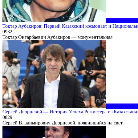
Знаменитости 
Токтар Аубакиров: Первый Казахский космонавт и Национальн
0
932
Токтар Онгарбаевич Аубакиров — монументальная
Знаменитости 
Сергей Дворцевой — История Успеха Режиссера из Казахстана
0
829
Сергей Владимирович Дворцевой, появившийся на свет