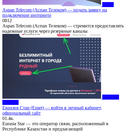
Связь
Aspan Telecom (Аспан Телеком) — подать заявку на
подключение интернете
0
812
Aspan Telecom (Аспан Телеком) — стремится предоставлять
надежные услуги через резервные каналы
Личный
кабинет
Евразия Стар (Esnet) — войти в личный кабинет,
официальный сайт
0
1.4к.
Eurasia Star — это оператор связи, расположенный в
Республике Казахстан и предлагающий