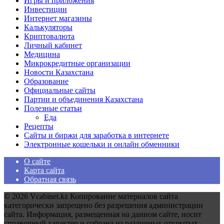
Игры и приложения
Инвестиции
Интернет магазины
Калькуляторы
Криптовалюта
Личный кабинет
Медицина
Микрокредитные организации
Новости Казахстана
Образование
Официальные сайты
Партии и объединения Казахстана
Полезные статьи
Еда
Рецепты
Сайты и биржи для заработка в интернете
Электронные кошельки и онлайн обменники
О сайте
Карта сайта
Обратная связь
© 2026 Vcabinet.kz Копирование материалов сайта
категорически запрещено без разрешения администрации
сайта. Информация, размещенная на данном сайте, носит
справочный характер и собрана из различных открытых