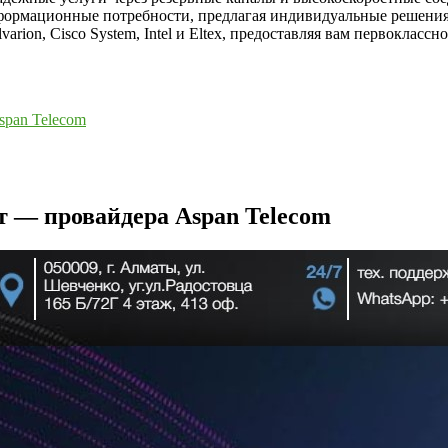
нформационные потребности, предлагая индивидуальные решения
arion, Cisco System, Intel и Eltex, предоставляя вам первоклас
span Telecom
т — провайдера Aspan Telecom