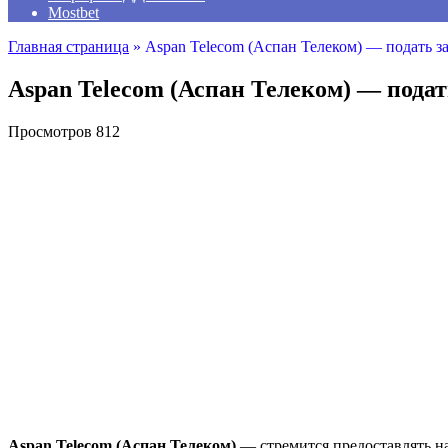
Mostbet
Главная страница
»
Aspan Telecom (Аспан Телеком) — подать з
Aspan Telecom (Аспан Телеком) — пода
Просмотров
812
Aspan Telecom (Аспан Телеком)
— стремится предоставлять на