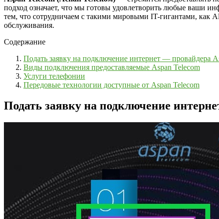
подход означает, что мы готовы удовлетворить любые ваши и
тем, что сотрудничаем с такими мировыми IT-гигантами, как Alv
обслуживания.
Содержание
Подать заявку на подключение интернет — провайдера A
Виды подключения предоставляемые Aspan Telecom
Услуги телефонии
Передовые технологии доступные от Aspan Telecom
Подать заявку на подключение интерне