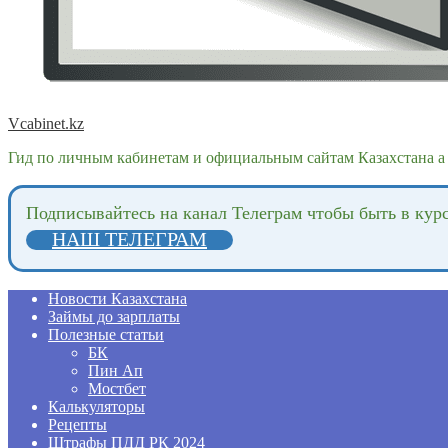
Vcabinet.kz
Гид по личным кабинетам и официальным сайтам Казахстана а 
Подпиcывайтесь на канал Телеграм чтобы быть в кур
НАШ ТЕЛЕГРАМ
Новости Казахстана
Займы до зарплаты
Полезные статьи
БК
Пин Ап
Мостбет
Калькуляторы
Рецепты
Штрафы ПДД РК 2024