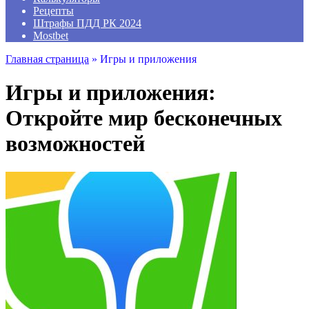
Рецепты
Штрафы ПДД РК 2024
Mostbet
Главная страница
»
Игры и приложения
Игры и приложения:
Откройте мир бесконечных
возможностей