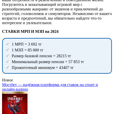
Погрузитесь в захватывающий игровой мир с
разнообразными жанрами: от экшенов и приключений до
стратегий, головоломок и симуляторов. Независимо от вашего
возраста и предпочтений, вы обязательно найдете что-то
интересное и увлекательное.
СТАВКИ МРП И МЗП на 2024
1 МРП = 3 692 тг
1 МЗП = 85 000 тг
Размер базовой пенсии = 28215 тг
Минимальный размер пенсии = 57 853 тг
Прожиточный минимум = 43407 тг
Новое
Мостбет — надёжная платформа для ставок на спорт и
онлайн-казино