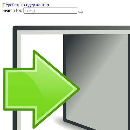
Перейти к содержанию
Search for: