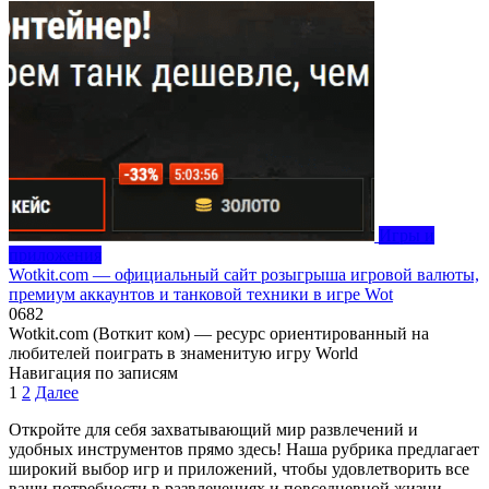
Игры и
приложения
Wotkit.com — официальный сайт розыгрыша игровой валюты,
премиум аккаунтов и танковой техники в игре Wot
0
682
Wotkit.com (Воткит ком) — ресурс ориентированный на
любителей поиграть в знаменитую игру World
Навигация по записям
1
2
Далее
Откройте для себя захватывающий мир развлечений и
удобных инструментов прямо здесь! Наша рубрика предлагает
широкий выбор игр и приложений, чтобы удовлетворить все
ваши потребности в развлечениях и повседневной жизни.