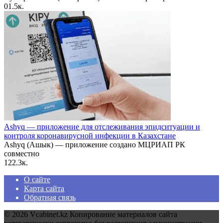
0
1.5к.
Ashyq — приложение для отслеживания эпидситуации и
контроля коронавирусной инфекции в Казахстане
Ashyq (Ашык) — приложение создано МЦРИАП РК
совместно
1
22.3к.
О сайте
Карта сайта
Обратная связь
© 2026 Vcabinet.kz Копирование материалов сайта