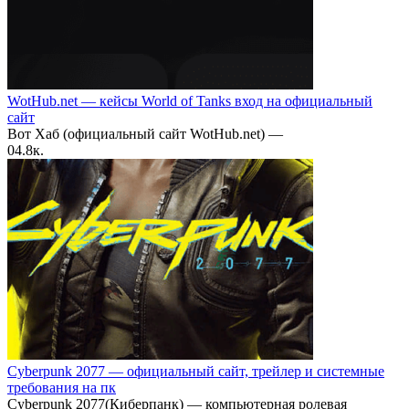
WotHub.net — кейсы World of Tanks вход на официальный
сайт
Вот Хаб (официальный сайт WotHub.net) —
0
4.8к.
Cyberpunk 2077 — официальный сайт, трейлер и системные
требования на пк
Cyberpunk 2077(Киберпанк) — компьютерная ролевая