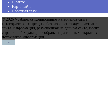
О сайте
Карта сайта
Обратная связь
© 2026 Vcabinet.kz Копирование материалов сайта
категорически запрещено без разрешения администрации
сайта. Информация, размещенная на данном сайте, носит
справочный характер и собрана из различных открытых
источников информации.