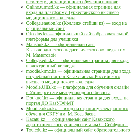
в систему дистанционного обучения в школе
Online.turmed.kz — официальная страница для
входа на платформу Туркестанского высшего
медицинского колледжа
College.snation.kz (Колледж стейшн кз) — вход на
официальный сайт
Ok.edus.kz — официальный сайт образовательной
платформы для учащихся
Manshuk.kz — официальный сайт
Кызылординского педагогического колледжа им.
М. Маметовой
College.edu.kz — официальная страница для входа
в электронный колледж
moodle.krmc.kz — официальная страница для входа
на учебный портал Казахстанско-Российского
высшего медицинского колледжа
Moodle.UIB.kz — платформа для обучения онлайн
в Университете международного бизнеса
Dot.kuef.kz — официальная страница для входа на
портал ДО КазУЭФМТ
Moodle.nkzu.kz — вход на страницу электронного
обучения СКГУ им. М. Козыбаева
Kazatu.kz — официальный сайт Казахского
агротехнического университета им С. Сейфулина
Tou.edu.kz — официальный сайт образовательного