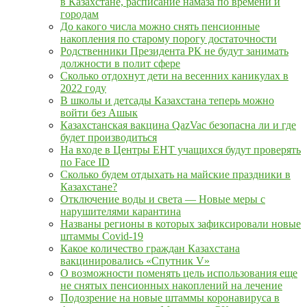
в Казахстане, расписание намаза по времени и
городам
До какого числа можно снять пенсионные
накопления по старому порогу достаточности
Родственники Президента РК не будут занимать
должности в полит сфере
Сколько отдохнут дети на весенних каникулах в
2022 году
В школы и детсады Казахстана теперь можно
войти без Ашык
Казахстанская вакцина QazVac безопасна ли и где
будет производиться
На входе в Центры ЕНТ учащихся будут проверять
по Face ID
Сколько будем отдыхать на майские праздники в
Казахстане?
Отключение воды и света — Новые меры с
нарушителями карантина
Названы регионы в которых зафиксировали новые
штаммы Covid-19
Какое количество граждан Казахстана
вакцинировались «Спутник V»
О возможности поменять цель использования еще
не снятых пенсионных накоплений на лечение
Подозрение на новые штаммы коронавируса в