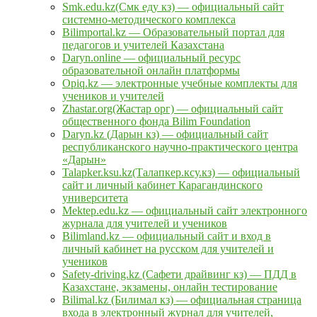
Smk.edu.kz(Смк еду кз) — официальный сайт
системно-методического комплекса
Bilimportal.kz — Образовательный портал для
педагогов и учителей Казахстана
Daryn.online — официальный ресурс
образовательной онлайн платформы
Opiq.kz — электронные учебные комплекты для
учеников и учителей
Zhastar.org(Жастар орг) — официальный сайт
общественного фонда Bilim Foundation
Daryn.kz (Дарын кз) — официальный сайт
республиканского научно-практического центра
«Дарын»
Talapker.ksu.kz(Талапкер.ксу.кз) — официальный
сайт и личный кабинет Карагандинского
университета
Mektep.edu.kz — официальный сайт электронного
журнала для учителей и учеников
Bilimland.kz — официальный сайт и вход в
личный кабинет на русском для учителей и
учеников
Safety-driving.kz (Сафети драйвинг кз) — ПДД в
Казахстане, экзамены, онлайн тестирование
Bilimal.kz (Билимал кз) — официальная страница
входа в электронный журнал для учителей,