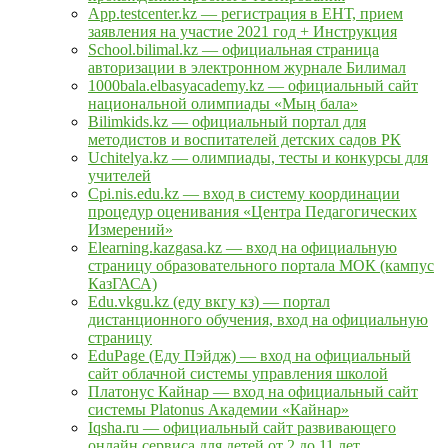
App.testcenter.kz — регистрация в ЕНТ, прием
заявления на участие 2021 год + Инструкция
School.bilimal.kz — официальная страница
авторизации в электронном журнале Билимал
1000bala.elbasyacademy.kz — официальный сайт
национальной олимпиады «Мың бала»
Bilimkids.kz — официальный портал для
методистов и воспитателей детских садов РК
Uchitelya.kz — олимпиады, тесты и конкурсы для
учителей
Cpi.nis.edu.kz — вход в систему координации
процедур оценивания «Центра Педагогических
Измерений»
Elearning.kazgasa.kz — вход на официальную
страницу образовательного портала МОК (кампус
КазГАСА)
Edu.vkgu.kz (еду вкгу кз) — портал
дистанционного обучения, вход на официальную
страницу
EduPage (Еду Пэйдж) — вход на официальный
сайт облачной системы управления школой
Платонус Кайнар — вход на официальный сайт
системы Platonus Академии «Кайнар»
Iqsha.ru — официальный сайт развивающего
онлайн сервиса для детей от 2 до 11 лет