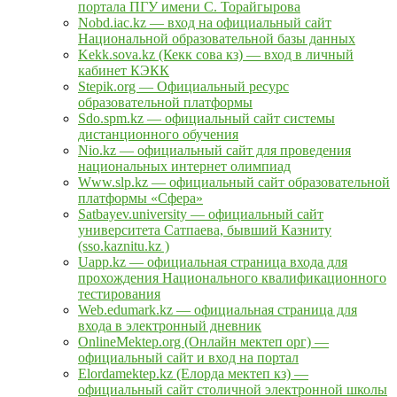
портала ПГУ имени С. Торайгырова
Nobd.iac.kz — вход на официальный сайт
Национальной образовательной базы данных
Kekk.sova.kz (Кекк сова кз) — вход в личный
кабинет КЭКК
Stepik.org — Официальный ресурс
образовательной платформы
Sdo.spm.kz — официальный сайт системы
дистанционного обучения
Nio.kz — официальный сайт для проведения
национальных интернет олимпиад
Www.slp.kz — официальный сайт образовательной
платформы «Сфера»
Satbayev.university — официальный сайт
университета Сатпаева, бывший Казниту
(sso.kaznitu.kz )
Uapp.kz — официальная страница входа для
прохождения Национального квалификационного
тестирования
Web.edumark.kz — официальная страница для
входа в электронный дневник
OnlineMektep.org (Онлайн мектеп орг) —
официальный сайт и вход на портал
Elordamektep.kz (Елорда мектеп кз) —
официальный сайт столичной электронной школы