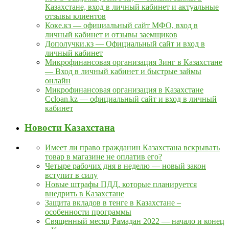
Казахстане, вход в личный кабинет и актуальные
отзывы клиентов
Коке.кз — официальный сайт МФО, вход в
личный кабинет и отзывы заемщиков
Дополучки.кз — Официальный сайт и вход в
личный кабинет
Микрофинансовая организация Зинг в Казахстане
— Вход в личный кабинет и быстрые займы
онлайн
Микрофинансовая организация в Казахстане
Ccloan.kz — официальный сайт и вход в личный
кабинет
Новости Казахстана
Имеет ли право гражданин Казахстана вскрывать
товар в магазине не оплатив его?
Четыре рабочих дня в неделю — новый закон
вступит в силу
Новые штрафы ПДД, которые планируется
внедрить в Казахстане
Защита вкладов в тенге в Казахстане –
особенности программы
Священный месяц Рамадан 2022 — начало и конец