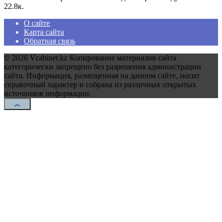
2
2.8к.
О сайте
Карта сайта
Обратная связь
© 2026 Vcabinet.kz Копирование материалов сайта
категорически запрещено без разрешения администрации
сайта. Информация, размещенная на данном сайте, носит
справочный характер и собрана из различных открытых
источников информации.