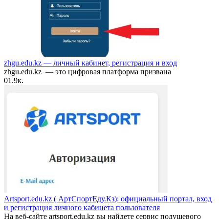
zhgu.edu.kz — личный кабинет, регистрация и вход
zhgu.edu.kz — это цифровая платформа призвана
0
1.9к.
Artsport.edu.kz ( АртСпортЕду.Кз): официальный портал, вход
и регистрация личного кабинета пользователя
На веб-сайте artsport.edu.kz вы найдете сервис подушевого