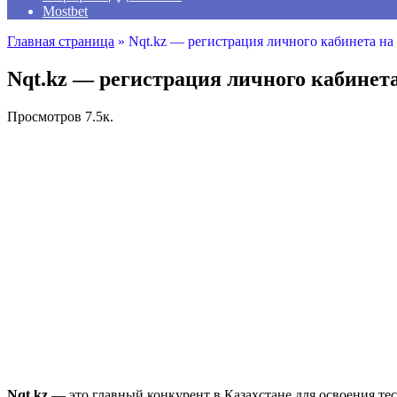
Mostbet
Главная страница
»
Nqt.kz — регистрация личного кабинета на
Nqt.kz — регистрация личного кабинет
Просмотров
7.5к.
Nqt.kz
— это главный конкурент в Казахстане для освоения те