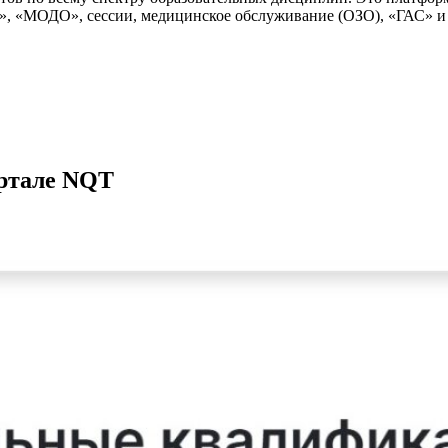
», «МОДО», сессии, медицинское обслуживание (ОЗО), «ГАС» и
ортале NQT