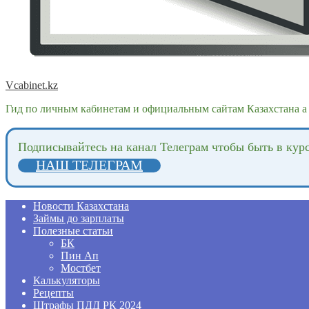
Vcabinet.kz
Гид по личным кабинетам и официальным сайтам Казахстана а 
Подпиcывайтесь на канал Телеграм чтобы быть в кур
НАШ ТЕЛЕГРАМ
Новости Казахстана
Займы до зарплаты
Полезные статьи
БК
Пин Ап
Мостбет
Калькуляторы
Рецепты
Штрафы ПДД РК 2024