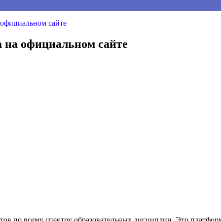
 официальном сайте
а на официальном сайте
стов по всему спектру образовательных дисциплин. Это платфо