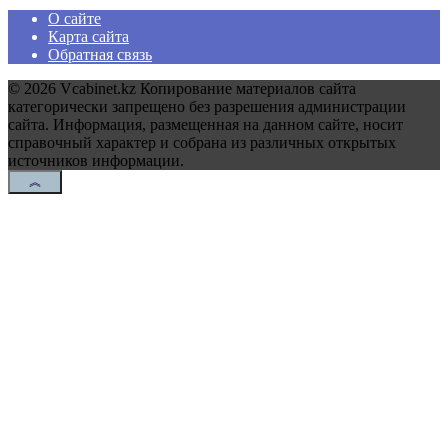
О сайте
Карта сайта
Обратная связь
© 2026 Vcabinet.kz Копирование материалов сайта
категорически запрещено без разрешения администрации
сайта. Информация, размещенная на данном сайте, носит
справочный характер и собрана из различных открытых
источников информации.