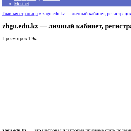
Mostbet
Главная страница
»
zhgu.edu.kz — личный кабинет, регистрация
zhgu.edu.kz — личный кабинет, регистр
Просмотров
1.9к.
zhgu.edu.kz
— это цифровая платформа призвана стать полезн