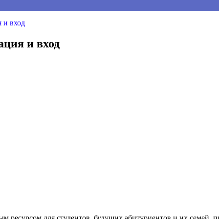
 и вход
ация и вход
ым ресурсом для студентов, будущих абитуриентов и их семей,