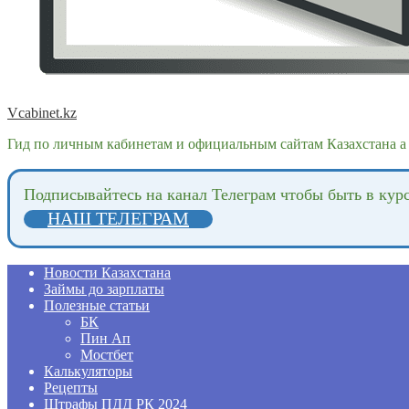
Vcabinet.kz
Гид по личным кабинетам и официальным сайтам Казахстана а 
Подпиcывайтесь на канал Телеграм чтобы быть в кур
НАШ ТЕЛЕГРАМ
Новости Казахстана
Займы до зарплаты
Полезные статьи
БК
Пин Ап
Мостбет
Калькуляторы
Рецепты
Штрафы ПДД РК 2024