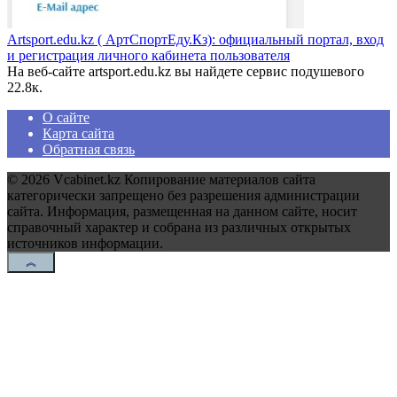
Artsport.edu.kz ( АртСпортЕду.Кз): официальный портал, вход
и регистрация личного кабинета пользователя
На веб-сайте artsport.edu.kz вы найдете сервис подушевого
2
2.8к.
О сайте
Карта сайта
Обратная связь
© 2026 Vcabinet.kz Копирование материалов сайта
категорически запрещено без разрешения администрации
сайта. Информация, размещенная на данном сайте, носит
справочный характер и собрана из различных открытых
источников информации.