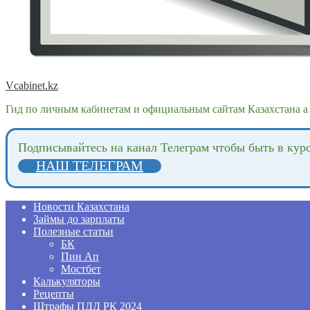
Vcabinet.kz
Гид по личным кабинетам и официальным сайтам Казахстана а 
Подпиcывайтесь на канал Телеграм чтобы быть в кур
НАШ ТЕЛЕГРАМ
Новости Казахстана
Займы до зарплаты
Полезные статьи
БК
Пин Ап
Мостбет
Калькуляторы
Рецепты
Штрафы ПДД РК 2024