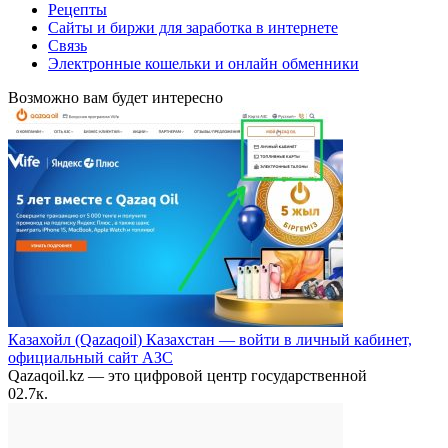
Рецепты
Сайты и биржи для заработка в интернете
Связь
Электронные кошельки и онлайн обменники
Возможно вам будет интересно
Казахойл (Qazaqoil) Казахстан — войти в личный кабинет,
официальный сайт АЗС
Qazaqoil.kz — это цифровой центр государственной
0
2.7к.