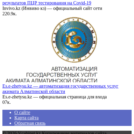
результатов ПЦР тестирования на Covid-19
Invivo.kz (Инвиво кз) — официальный сайт сети
2
20.9к.
Es.e-zhetysu.kz — автоматизация государственных услуг
акимата Алматинской области
Es.e-zhetysu.kz — официальная страница для входа
0
7к.
О сайте
Карта сайта
Обратная связь
© 2026 Vcabinet.kz Копирование материалов сайта