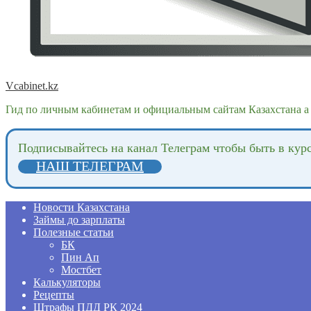
Vcabinet.kz
Гид по личным кабинетам и официальным сайтам Казахстана а 
Подпиcывайтесь на канал Телеграм чтобы быть в кур
НАШ ТЕЛЕГРАМ
Новости Казахстана
Займы до зарплаты
Полезные статьи
БК
Пин Ап
Мостбет
Калькуляторы
Рецепты
Штрафы ПДД РК 2024