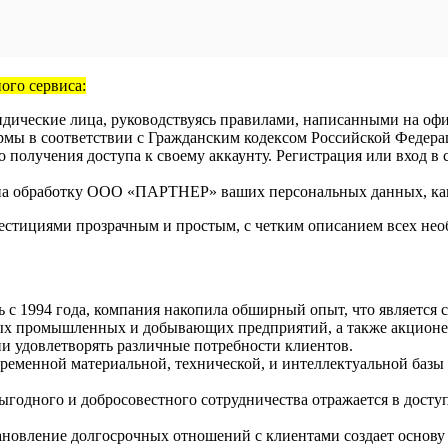
ого сервиса:
юридические лица, руководствуясь правилами, написанными на
ормы в соответствии с Гражданским кодексом Российской Федера
олучения доступа к своему аккаунту. Регистрация или вход в сис
е на обработку ООО «ПАРТНЕР» ваших персональных данных, как
стициями прозрачным и простым, с четким описанием всех нео
 с 1994 года, компания накопила обширный опыт, что является 
 промышленных и добывающих предприятий, а также акционер
и удовлетворять различные потребности клиентов.
еменной материальной, технической, и интеллектуальной базы 
одного и добросовестного сотрудничества отражается в досту
новление долгосрочных отношений с клиентами создает основу 