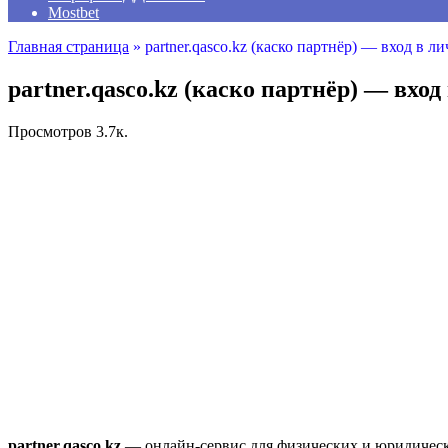
Mostbet
Главная страница
»
partner.qasco.kz (каско партнёр) — вход в 
partner.qasco.kz (каско партнёр) — вх
Просмотров
3.7к.
partner.qasco.kz
— онлайн-сервис для физических и юридически