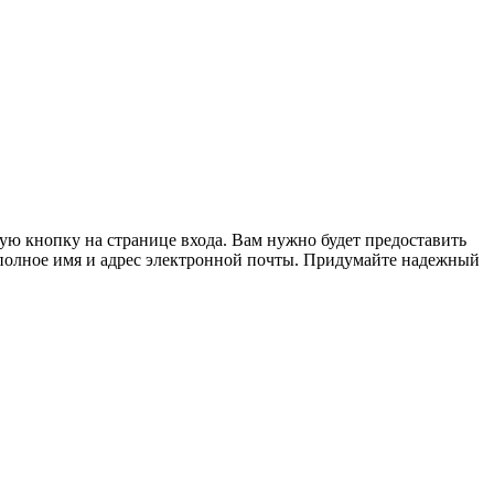
ую кнопку на странице входа. Вам нужно будет предоставить
полное имя и адрес электронной почты. Придумайте надежный