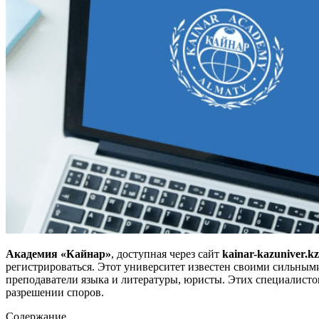
Академия «Кайнар»
, доступная через сайт
kainar-kazuniver.kz
регистрироваться. Этот университет известен своими сильным
преподаватели языка и литературы, юристы. Этих специалисто
разрешении споров.
Содержание