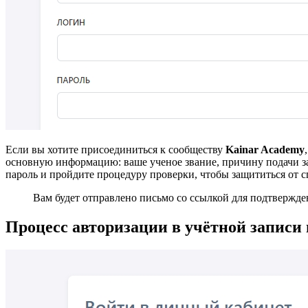
Если вы хотите присоединиться к сообществу
Kainar Academy
основную информацию: ваше ученое звание, причину подачи з
пароль и пройдите процедуру проверки, чтобы защититься от с
Вам будет отправлено письмо со ссылкой для подтвержде
Процесс авторизации в учётной записи 