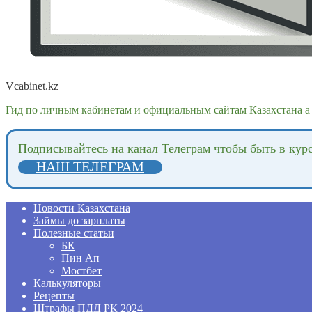
Vcabinet.kz
Гид по личным кабинетам и официальным сайтам Казахстана а 
Подпиcывайтесь на канал Телеграм чтобы быть в кур
НАШ ТЕЛЕГРАМ
Новости Казахстана
Займы до зарплаты
Полезные статьи
БК
Пин Ап
Мостбет
Калькуляторы
Рецепты
Штрафы ПДД РК 2024