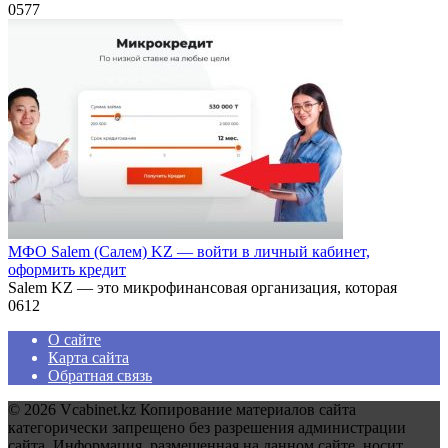
0
577
МФО Salem (Салем) KZ — войти в личный кабинет,
оформить кредит
Salem KZ — это микрофинансовая организация, которая
0
612
О сайте
Карта сайта
Обратная связь
© 2026 Vcabinet.kz Копирование материалов сайта
категорически запрещено без разрешения администрации
сайта. Информация, размещенная на данном сайте, носит