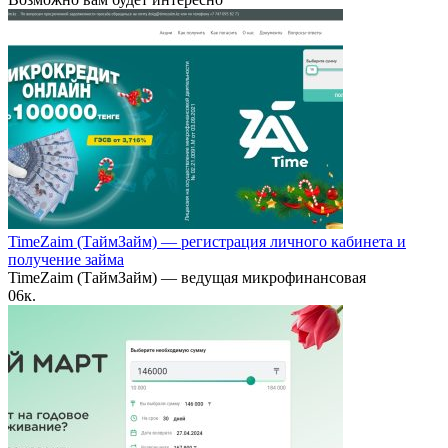
TimeZaim (ТаймЗайм) — регистрация личного кабинета и
получение займа
TimeZaim (ТаймЗайм) — ведущая микрофинансовая
0
6к.