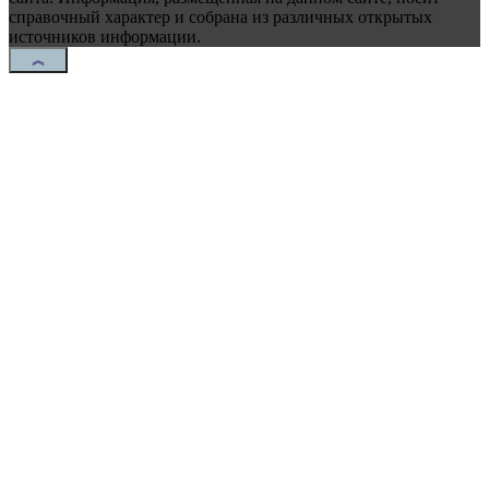
справочный характер и собрана из различных открытых
источников информации.