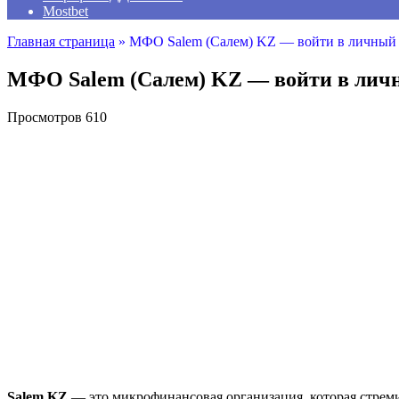
Mostbet
Главная страница
»
МФО Salem (Салем) KZ — войти в личный 
МФО Salem (Салем) KZ — войти в личн
Просмотров
610
Salem KZ
— это микрофинансовая организация, которая стреми