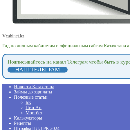
Vcabinet.kz
Гид по личным кабинетам и официальным сайтам Казахстана а 
Подпиcывайтесь на канал Телеграм чтобы быть в кур
НАШ ТЕЛЕГРАМ
Новости Казахстана
Займы до зарплаты
Полезные статьи
БК
Пин Ап
Мостбет
Калькуляторы
Рецепты
Штрафы ПДД РК 2024