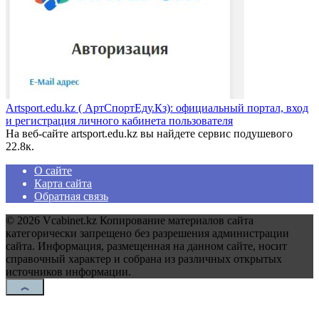
Artsport.edu.kz ( АртСпортЕду.Кз): официальный портал, вход
и регистрация личного кабинета пользователя
На веб-сайте artsport.edu.kz вы найдете сервис подушевого
2
2.8к.
О сайте
Карта сайта
Обратная связь
© 2026 Vcabinet.kz Копирование материалов сайта
категорически запрещено без разрешения администрации
сайта. Информация, размещенная на данном сайте, носит
справочный характер и собрана из различных открытых
источников информации.