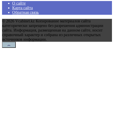
О сайте
Карта сайта
Обратная связь
© 2026 Vcabinet.kz Копирование материалов сайта
категорически запрещено без разрешения администрации
сайта. Информация, размещенная на данном сайте, носит
справочный характер и собрана из различных открытых
источников информации.