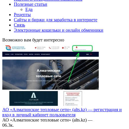
Полезные статьи
Еда
Рецепты
Сайты и биржи для заработка в интернете
Связь
Электронные кошельки и онлайн обменники
Возможно вам будет интересно
АО «Алматинские тепловые сети» (alts.kz) — регистрация и
вход в личный кабинет пользователя
АО «Алматинские тепловые сети» (alts.kz) —
0
6.3к.