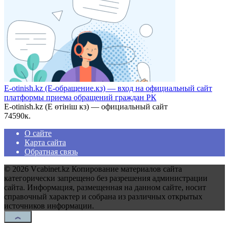
E-otinish.kz (Е-обращение.кз) — вход на официальный сайт
платформы приема обращений граждан РК
E-otinish.kz (Е өтініш кз) — официальный сайт
74
590к.
О сайте
Карта сайта
Обратная связь
© 2026 Vcabinet.kz Копирование материалов сайта
категорически запрещено без разрешения администрации
сайта. Информация, размещенная на данном сайте, носит
справочный характер и собрана из различных открытых
источников информации.