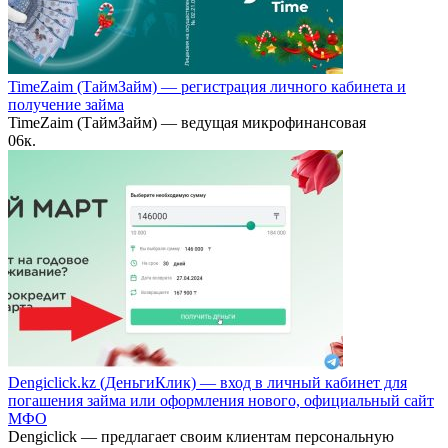
TimeZaim (ТаймЗайм) — регистрация личного кабинета и
получение займа
TimeZaim (ТаймЗайм) — ведущая микрофинансовая
0
6к.
Dengiclick.kz (ДеньгиКлик) — вход в личный кабинет для
погашения займа или оформления нового, официальный сайт
МФО
Dengiclick — предлагает своим клиентам персональную