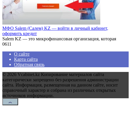
МФО Salem (Салем) KZ — войти в личный кабинет,
оформить кредит
Salem KZ — это микрофинансовая организация, которая
0
611
О сайте
Карта сайта
Обратная связь
© 2026 Vcabinet.kz Копирование материалов сайта
категорически запрещено без разрешения администрации
сайта. Информация, размещенная на данном сайте, носит
справочный характер и собрана из различных открытых
источников информации.