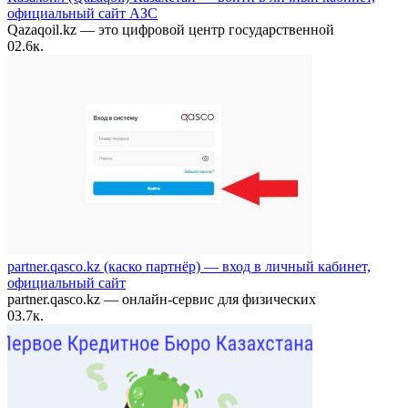
официальный сайт АЗС
Qazaqoil.kz — это цифровой центр государственной
0
2.6к.
partner.qasco.kz (каско партнёр) — вход в личный кабинет,
официальный сайт
partner.qasco.kz — онлайн-сервис для физических
0
3.7к.