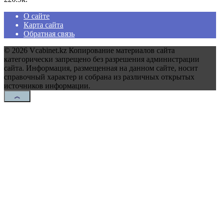
О сайте
Карта сайта
Обратная связь
© 2026 Vcabinet.kz Копирование материалов сайта
категорически запрещено без разрешения администрации
сайта. Информация, размещенная на данном сайте, носит
справочный характер и собрана из различных открытых
источников информации.