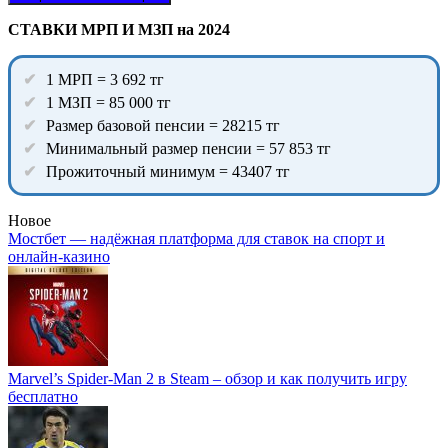
СТАВКИ МРП И МЗП на 2024
1 МРП = 3 692 тг
1 МЗП = 85 000 тг
Размер базовой пенсии = 28215 тг
Минимальный размер пенсии = 57 853 тг
Прожиточный минимум = 43407 тг
Новое
Мостбет — надёжная платформа для ставок на спорт и
онлайн-казино
Marvel’s Spider-Man 2 в Steam – обзор и как получить игру
бесплатно