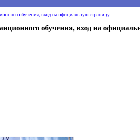
нционного обучения, вход на официальную страницу
станционного обучения, вход на официал