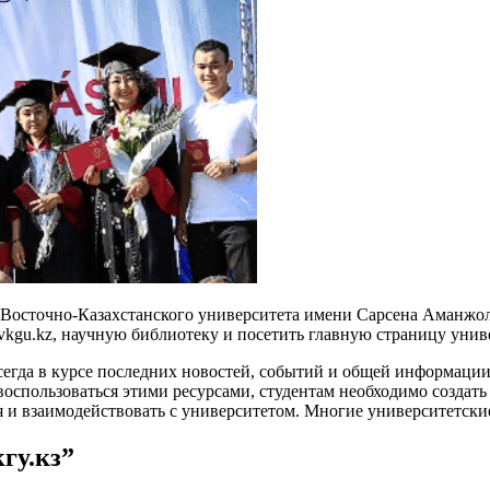
осточно-Казахстанского университета имени Сарсена Аманжоло
.vkgu.kz, научную библиотеку и посетить главную страницу унив
сегда в курсе последних новостей, событий и общей информации
воспользоваться этими ресурсами, студентам необходимо создат
 и взаимодействовать с университетом. Многие университетски
гу.кз”