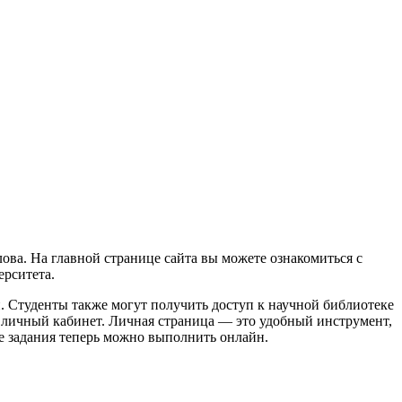
ва. На главной странице сайта вы можете ознакомиться с
ерситета.
. Студенты также могут получить доступ к научной библиотеке
ь личный кабинет. Личная страница — это удобный инструмент,
е задания теперь можно выполнить онлайн.