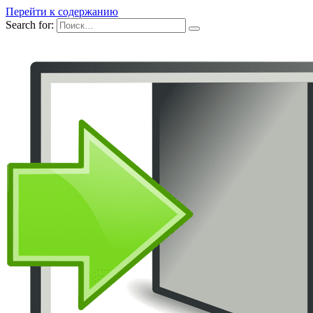
Перейти к содержанию
Search for: