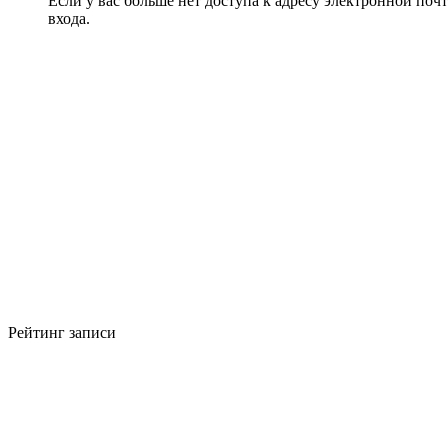
Если у вас больше нет доступа к адресу электронной поч
входа.
Рейтинг записи