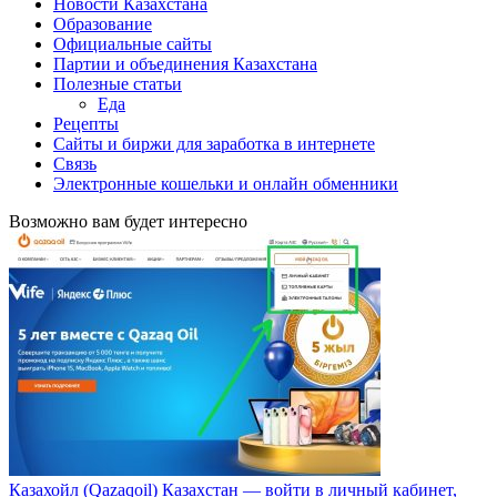
Новости Казахстана
Образование
Официальные сайты
Партии и объединения Казахстана
Полезные статьи
Еда
Рецепты
Сайты и биржи для заработка в интернете
Связь
Электронные кошельки и онлайн обменники
Возможно вам будет интересно
Казахойл (Qazaqoil) Казахстан — войти в личный кабинет,