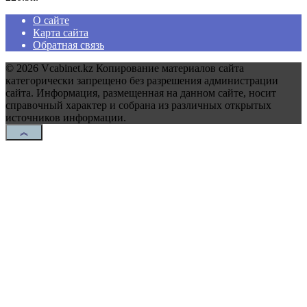
О сайте
Карта сайта
Обратная связь
© 2026 Vcabinet.kz Копирование материалов сайта
категорически запрещено без разрешения администрации
сайта. Информация, размещенная на данном сайте, носит
справочный характер и собрана из различных открытых
источников информации.