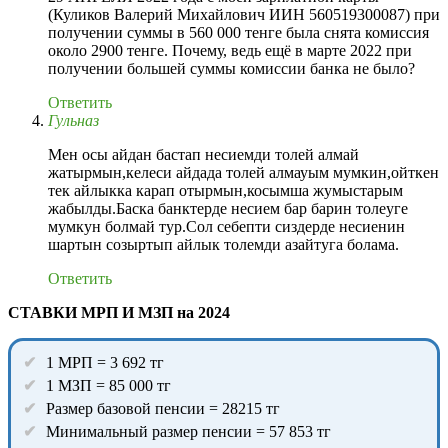
(Куликов Валерий Михайлович ИИН 560519300087) при
получении суммы в 560 000 тенге была снята комиссия
около 2900 тенге. Почему, ведь ещё в марте 2022 при
получении большей суммы комиссии банка не было?
Ответить
Гульназ
Мен осы айдан бастап несиемди толей алмай
жатырмын,келеси айдада толей алмауым мумкин,ойткен
тек айлыкка карап отырмын,косымша жумыстарым
жабылды.Баска банктерде несием бар барин толеуге
мумкун болмай тур.Сол себепти сиздерде несиенин
шартын созыртып айлык толемди азайтуга болама.
Ответить
СТАВКИ МРП И МЗП на 2024
1 МРП = 3 692 тг
1 МЗП = 85 000 тг
Размер базовой пенсии = 28215 тг
Минимальный размер пенсии = 57 853 тг