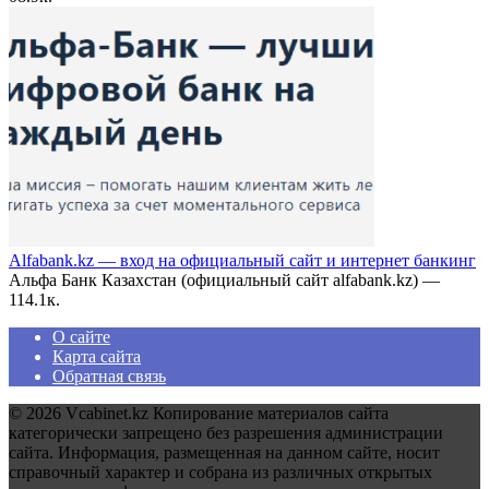
Alfabank.kz — вход на официальный сайт и интернет банкинг
Альфа Банк Казахстан (официальный сайт alfabank.kz) —
1
14.1к.
О сайте
Карта сайта
Обратная связь
© 2026 Vcabinet.kz Копирование материалов сайта
категорически запрещено без разрешения администрации
сайта. Информация, размещенная на данном сайте, носит
справочный характер и собрана из различных открытых