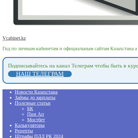
Vcabinet.kz
Гид по личным кабинетам и официальным сайтам Казахстана а 
Подпиcывайтесь на канал Телеграм чтобы быть в кур
НАШ ТЕЛЕГРАМ
Новости Казахстана
Займы до зарплаты
Полезные статьи
БК
Пин Ап
Мостбет
Калькуляторы
Рецепты
Штрафы ПДД РК 2024