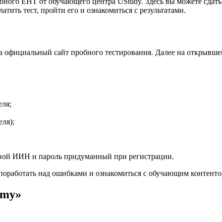
ого ЕНТ от обучающего центра UStudy. Здесь вы можете сдать 
атить тест, пройти его и ознакомиться с результатами.
а официальный сайт пробного тестирования. Далее на открывше
еля;
ля);
свой ИИН и пароль придуманный при регистрации.
ь поработать над ошибками и ознакомиться с обучающим контент
emy»