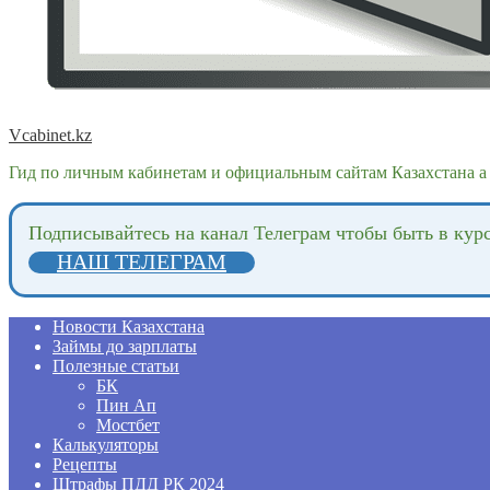
Vcabinet.kz
Гид по личным кабинетам и официальным сайтам Казахстана а 
Подпиcывайтесь на канал Телеграм чтобы быть в кур
НАШ ТЕЛЕГРАМ
Новости Казахстана
Займы до зарплаты
Полезные статьи
БК
Пин Ап
Мостбет
Калькуляторы
Рецепты
Штрафы ПДД РК 2024