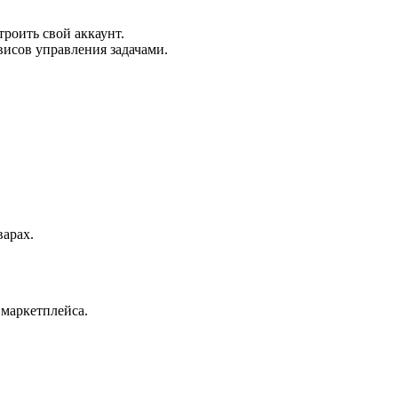
троить свой аккаунт.
висов управления задачами.
варах.
маркетплейса.