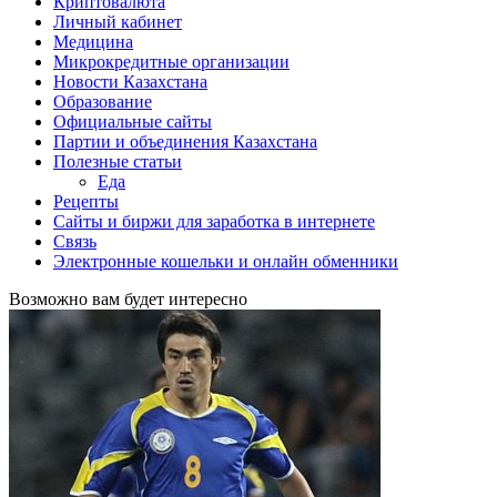
Криптовалюта
Личный кабинет
Медицина
Микрокредитные организации
Новости Казахстана
Образование
Официальные сайты
Партии и объединения Казахстана
Полезные статьи
Еда
Рецепты
Сайты и биржи для заработка в интернете
Связь
Электронные кошельки и онлайн обменники
Возможно вам будет интересно