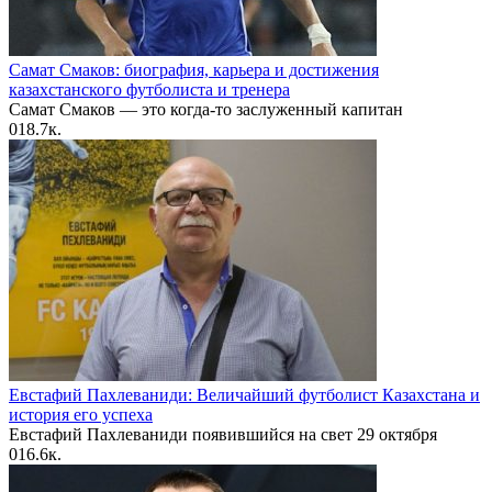
Самат Смаков: биография, карьера и достижения
казахстанского футболиста и тренера
Самат Смаков — это когда-то заслуженный капитан
0
18.7к.
Евстафий Пахлеваниди: Величайший футболист Казахстана и
история его успеха
Евстафий Пахлеваниди появившийся на свет 29 октября
0
16.6к.