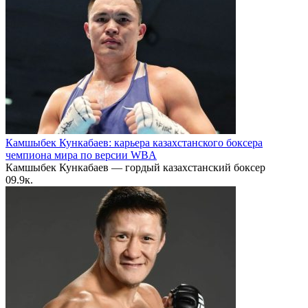
Камшыбек Кункабаев: карьера казахстанского боксера
чемпиона мира по версии WBA
Камшыбек Кункабаев — гордый казахстанский боксер
0
9.9к.