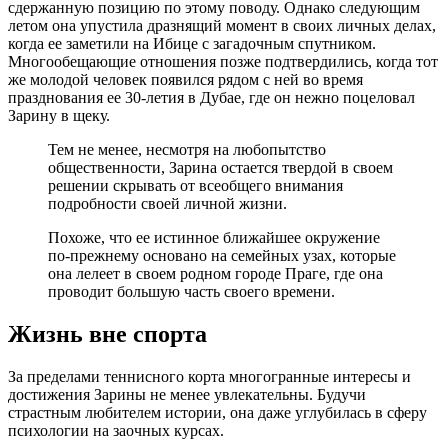
сдержанную позицию по этому поводу. Однако следующим
летом она упустила дразнящий момент в своих личных делах,
когда ее заметили на Ибице с загадочным спутником.
Многообещающие отношения позже подтвердились, когда тот
же молодой человек появился рядом с ней во время
празднования ее 30-летия в Дубае, где он нежно поцеловал
Зарину в щеку.
Тем не менее, несмотря на любопытство
общественности, Зарина остается твердой в своем
решении скрывать от всеобщего внимания
подробности своей личной жизни.
Похоже, что ее истинное ближайшее окружение
по-прежнему основано на семейных узах, которые
она лелеет в своем родном городе Праге, где она
проводит большую часть своего времени.
Жизнь вне спорта
За пределами теннисного корта многогранные интересы и
достижения Зарины не менее увлекательны. Будучи
страстным любителем истории, она даже углубилась в сферу
психологии на заочных курсах.