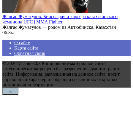
Жалгас Жумагулов: Биография и карьера казахстанского
чемпиона UFC | MMA Fighter
Жалгас Жумагулов — родом из Актюбинска, Казахстан
0
6.8к.
О сайте
Карта сайта
Обратная связь
© 2026 Vcabinet.kz Копирование материалов сайта
категорически запрещено без разрешения администрации
сайта. Информация, размещенная на данном сайте, носит
справочный характер и собрана из различных открытых
источников информации.