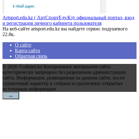
Artsport.edu.kz ( АртСпортЕду.Кз): официальный портал, вход
и регистрация личного кабинета пользователя
На веб-сайте artsport.edu.kz вы найдете сервис подушевого
2
2.8к.
О сайте
Карта сайта
Обратная связь
© 2026 Vcabinet.kz Копирование материалов сайта
категорически запрещено без разрешения администрации
сайта. Информация, размещенная на данном сайте, носит
справочный характер и собрана из различных открытых
источников информации.