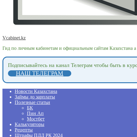
Vcabinet.kz
Гид по личным кабинетам и официальным сайтам Казахстана а 
Подпиcывайтесь на канал Телеграм чтобы быть в кур
НАШ ТЕЛЕГРАМ
Новости Казахстана
Займы до зарплаты
Полезные статьи
БК
Пин Ап
Мостбет
Калькуляторы
Рецепты
Штрафы ПДД РК 2024