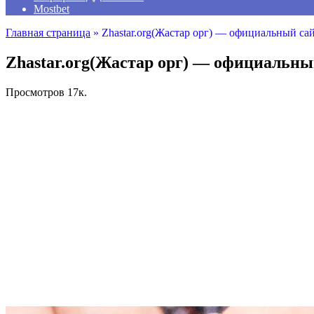
Mostbet
Главная страница
»
Zhastar.org(Жастар орг) — официальный сай
Zhastar.org(Жастар орг) — официальный
Просмотров
17к.