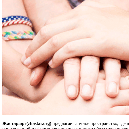
Жастар.орг(zhastar.org)
предлагает личное пространство, где 
направленной на формирование позитивного образа жизни сре