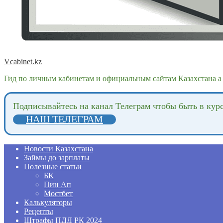
Vcabinet.kz
Гид по личным кабинетам и официальным сайтам Казахстана а 
Подпиcывайтесь на канал Телеграм чтобы быть в кур
НАШ ТЕЛЕГРАМ
Новости Казахстана
Займы до зарплаты
Полезные статьи
БК
Пин Ап
Мостбет
Калькуляторы
Рецепты
Штрафы ПДД РК 2024