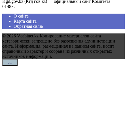
Kgd.gov.kz (Кгд гов кз) — официальный сайт Комитета
6
148к.
О сайте
Карта сайта
Обратная связь
© 2026 Vcabinet.kz Копирование материалов сайта
категорически запрещено без разрешения администрации
сайта. Информация, размещенная на данном сайте, носит
справочный характер и собрана из различных открытых
источников информации.