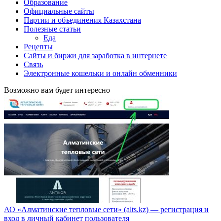
Образование
Официальные сайты
Партии и объединения Казахстана
Полезные статьи
Еда
Рецепты
Сайты и биржи для заработка в интернете
Связь
Электронные кошельки и онлайн обменники
Возможно вам будет интересно
АО «Алматинские тепловые сети» (alts.kz) — регистрация и
вход в личный кабинет пользователя