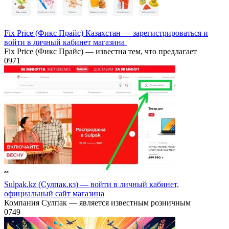
Fix Price (Фикс Прайс) Казахстан — зарегистрироваться и
войти в личный кабинет магазина
Fix Price (Фикс Прайс) — известна тем, что предлагает
0
971
Sulpak.kz (Сулпак.кз) — войти в личный кабинет,
официальный сайт магазина
Компания Сулпак — является известным розничным
0
749