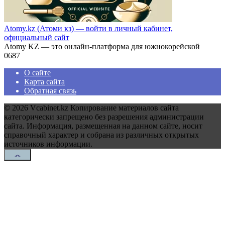
Аtomy.kz (Атоми кз) — войти в личный кабинет,
официальный сайт
Atomy KZ — это онлайн-платформа для южнокорейской
0
687
О сайте
Карта сайта
Обратная связь
© 2026 Vcabinet.kz Копирование материалов сайта
категорически запрещено без разрешения администрации
сайта. Информация, размещенная на данном сайте, носит
справочный характер и собрана из различных открытых
источников информации.