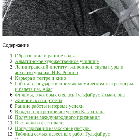
Содержание
Образование и ранние годы
Алматинское художественное училище
Ленинградский институт живописи, скульптуры и
архитектуры им. И.Е. Репина
Карьера в театре и кино
Работа в Государственном академическом театре оперы
и балета им. Абая
Фильмы, в которых снялась Гульфайрус Исмаилова
Живопись и портреты
Ранние работы и первые успехи
Вклад в портретное искусство Казахстана
Получение международного признания
Выставки и фестивали
Популяризация казахской культуры
Таблица самых известных работ Гульфайрус