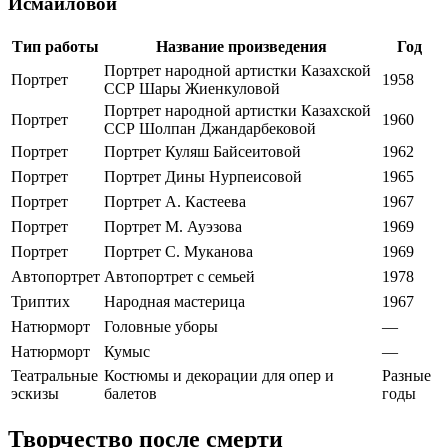
Исмаиловой
Тип работы
Название произведения
Год
Портрет народной артистки Казахской
Портрет
1958
ССР Шары Жиенкуловой
Портрет народной артистки Казахской
Портрет
1960
ССР Шолпан Джандарбековой
Портрет
Портрет Куляш Байсеитовой
1962
Портрет
Портрет Дины Нурпеисовой
1965
Портрет
Портрет А. Кастеева
1967
Портрет
Портрет М. Ауэзова
1969
Портрет
Портрет С. Муканова
1969
Автопортрет
Автопортрет с семьей
1978
Триптих
Народная мастерица
1967
Натюрморт
Головные уборы
—
Натюрморт
Кумыс
—
Театральные
Костюмы и декорации для опер и
Разные
эскизы
балетов
годы
Творчество после смерти