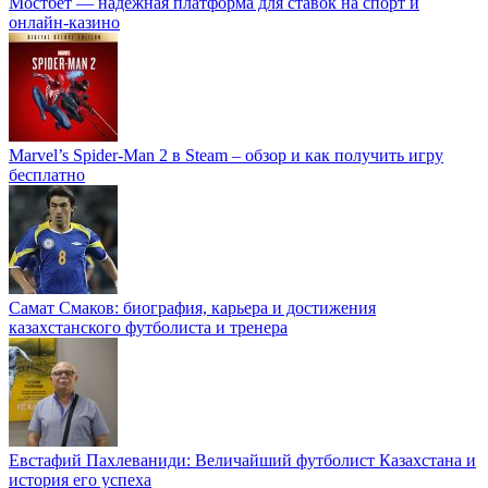
Мостбет — надёжная платформа для ставок на спорт и
онлайн-казино
Marvel’s Spider-Man 2 в Steam – обзор и как получить игру
бесплатно
Самат Смаков: биография, карьера и достижения
казахстанского футболиста и тренера
Евстафий Пахлеваниди: Величайший футболист Казахстана и
история его успеха