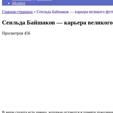
Mostbet
Главная страница
»
Сеильда Байшаков — карьера великого фут
Сеильда Байшаков — карьера великого 
Просмотров
456
В мире спорта есть имена, которые остаются в памяти поколен