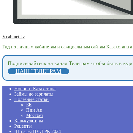
Vcabinet.kz
Гид по личным кабинетам и официальным сайтам Казахстана а 
Подпиcывайтесь на канал Телеграм чтобы быть в кур
НАШ ТЕЛЕГРАМ
Новости Казахстана
Займы до зарплаты
Полезные статьи
БК
Пин Ап
Мостбет
Калькуляторы
Рецепты
Штрафы ПДД РК 2024