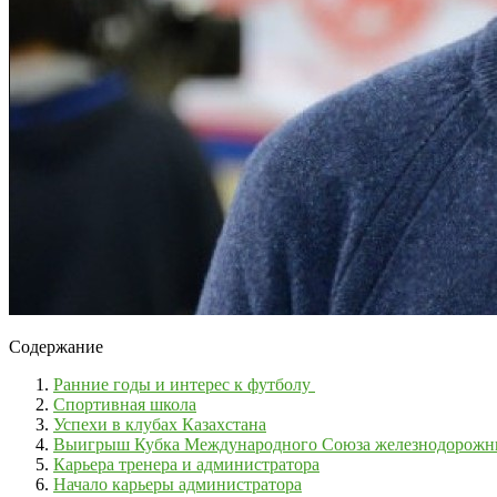
Содержание
Ранние годы и интерес к футболу
Спортивная школа
Успехи в клубах Казахстана
Выигрыш Кубка Международного Союза железнодорожн
Карьера тренера и администратора
Начало карьеры администратора