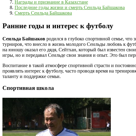
Награды и признание в Казахстане
Последние годы жизни и смерть Сеильда Байшакова
Смерть Сеильда Байшакова
Ранние годы и интерес к футболу
Сеильда Байшаков
родился в глубоко спортивной семье, что
турниров, что внесло в жизнь молодого Сеильды любовь к футб
на юношу оказал его дядя, Сейтхан, который был известен св
игры, но и передавал Сеильде свои знания и опыт. Это был пе
Воспитание в такой атмосфере спортивной страсти и постоянно
проявлять интерес к футболу, часто проводя время на трениро
таланту и поддержке семьи.
Спортивная школа