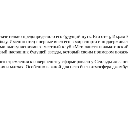
 значительно предопределило его будущий путь. Его отец, Икра
олу. Именно отец впервые ввел его в мир спорта и поддерживал 
оими выступлениями за местный клуб «Металлист» и алматинский
рвый наставник будущей звезды, который своим примером показыв
го стремления к совершенству сформировало у Сеильды желание 
вках и матчах. Особенно важной для него была атмосфера джамбу