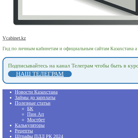
Vcabinet.kz
Гид по личным кабинетам и официальным сайтам Казахстана а 
Подпиcывайтесь на канал Телеграм чтобы быть в кур
НАШ ТЕЛЕГРАМ
Новости Казахстана
Займы до зарплаты
Полезные статьи
БК
Пин Ап
Мостбет
Калькуляторы
Рецепты
Штрафы ПДД РК 2024