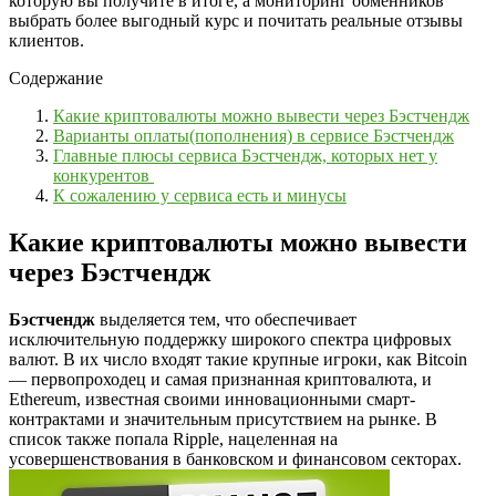
которую вы получите в итоге, а мониторинг обменников
выбрать более выгодный курс и почитать реальные отзывы
клиентов.
Содержание
Какие криптовалюты можно вывести через Бэстчендж
Варианты оплаты(пополнения) в сервисе Бэстчендж
Главные плюсы сервиса Бэстчендж, которых нет у
конкурентов
К сожалению у сервиса есть и минусы
Какие криптовалюты можно вывести
через Бэстчендж
Бэстчендж
выделяется тем, что обеспечивает
исключительную поддержку широкого спектра цифровых
валют. В их число входят такие крупные игроки, как Bitcoin
— первопроходец и самая признанная криптовалюта, и
Ethereum, известная своими инновационными смарт-
контрактами и значительным присутствием на рынке. В
список также попала Ripple, нацеленная на
усовершенствования в банковском и финансовом секторах.