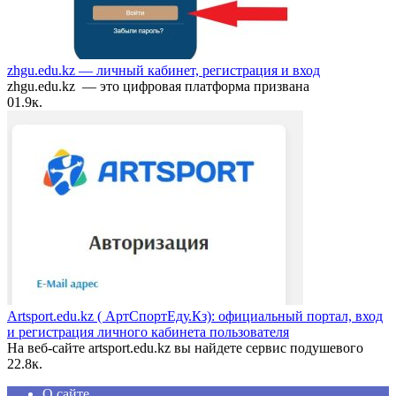
zhgu.edu.kz — личный кабинет, регистрация и вход
zhgu.edu.kz — это цифровая платформа призвана
0
1.9к.
Artsport.edu.kz ( АртСпортЕду.Кз): официальный портал, вход
и регистрация личного кабинета пользователя
На веб-сайте artsport.edu.kz вы найдете сервис подушевого
2
2.8к.
О сайте