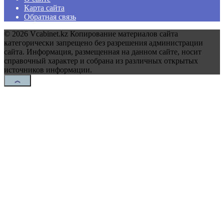
Карта сайта
Обратная связь
© 2026 Vcabinet.kz Копирование материалов сайта
категорически запрещено без разрешения администрации
сайта. Информация, размещенная на данном сайте, носит
справочный характер и собрана из различных открытых
источников информации.