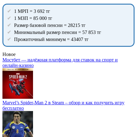
1 МРП = 3 692 тг
1 МЗП = 85 000 тг
Размер базовой пенсии = 28215 тг
Минимальный размер пенсии = 57 853 тг
Прожиточный минимум = 43407 тг
Новое
Мостбет — надёжная платформа для ставок на спорт и
онлайн-казино
Marvel’s Spider-Man 2 в Steam – обзор и как получить игру
бесплатно