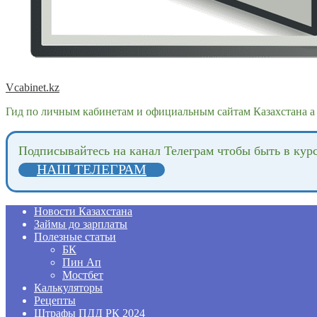
Vcabinet.kz
Гид по личным кабинетам и официальным сайтам Казахстана а 
Подпиcывайтесь на канал Телеграм чтобы быть в кур
НАШ ТЕЛЕГРАМ
Новости Казахстана
Займы до зарплаты
Полезные статьи
БК
Пин Ап
Мостбет
Калькуляторы
Рецепты
Штрафы ПДД РК 2024