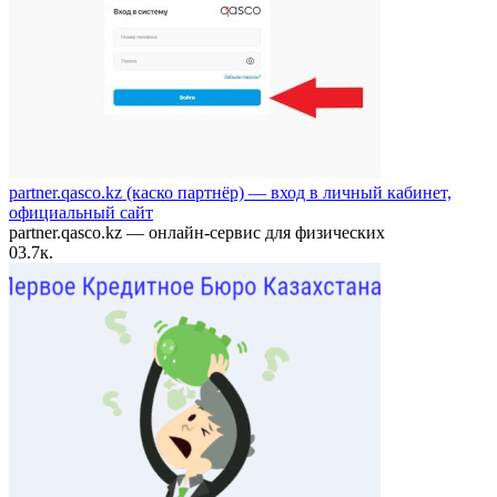
partner.qasco.kz (каско партнёр) — вход в личный кабинет,
официальный сайт
partner.qasco.kz — онлайн-сервис для физических
0
3.7к.