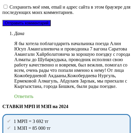
Сохранить моё имя, email и адрес сайта в этом браузере для
последующих моих комментариев.
Дана
Я бы хотела поблагодарить начальника поезда Алин
Юсуп Амангалиевича и проводника 7 вагона Саратова
Амангали Хайрболатовича за хорошую поездку с города
Алматы до Шубаркудыка, проводник исполнял свою
работу качественно и вовремя, был вежлив, помогал со
всем, очень рады что попали именно к нему! От лица
Кожобердиевой Акдааны,Кожобердиева Нургуль,
Ермековой Алмагуль, Абдулаев Зарлык, мы приехали с
Кыргызстана, города Бишкек, были рады поездке.
Ответить
СТАВКИ МРП И МЗП на 2024
1 МРП = 3 692 тг
1 МЗП = 85 000 тг