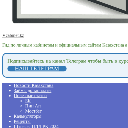
Vcabinet.kz
Гид по личным кабинетам и официальным сайтам Казахстана а 
Подпиcывайтесь на канал Телеграм чтобы быть в кур
НАШ ТЕЛЕГРАМ
Новости Казахстана
Займы до зарплаты
Полезные статьи
БК
Пин Ап
Мостбет
Калькуляторы
Рецепты
Штрафы ПДД РК 2024