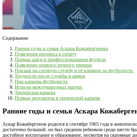
Содержание
Ранние годы и семья Аскара Кожабергенова
Появления интереса к спорту
Первые шаги в профессиональном футболе
Появление первого личного тренера
Призыв на срочную службу и её влияние на футболиста
Трудности после службы в армии
Пик карьеры футболиста
Игра на международных матчах
Тренерская карьера
Первые результаты в тренерской карьере
Ранние годы и семья Аскара Кожаберге
Аскар Кожабергенов родился в сентябре 1965 года в живописн
достаточно большой: он был средним ребенком среди шести брат
достойное воспитание и образование, несмотря на скромные до