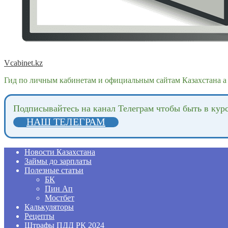
Vcabinet.kz
Гид по личным кабинетам и официальным сайтам Казахстана а 
Подпиcывайтесь на канал Телеграм чтобы быть в кур
НАШ ТЕЛЕГРАМ
Новости Казахстана
Займы до зарплаты
Полезные статьи
БК
Пин Ап
Мостбет
Калькуляторы
Рецепты
Штрафы ПДД РК 2024