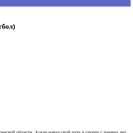
тбол)
нской области, Аскар начал свой путь в спорте с ранних лет,