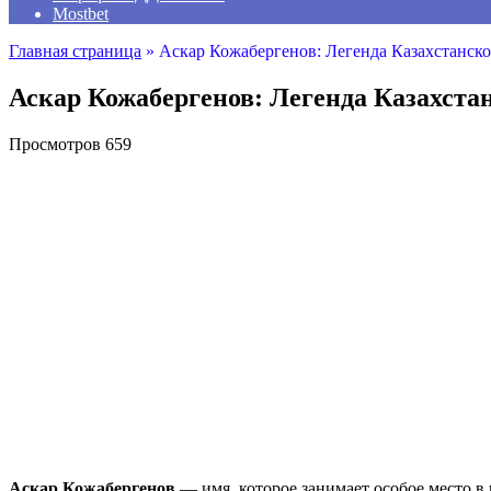
Mostbet
Главная страница
»
Аскар Кожабергенов: Легенда Казахстанско
Аскар Кожабергенов: Легенда Казахстан
Просмотров
659
Аскар Кожабергенов
— имя, которое занимает особое место в 