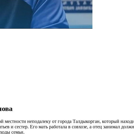
нова
ой местности неподалеку от города Талдыкорган, который наход
ьев и сестер. Его мать работала в совхозе, а отец занимал долж
ходы семьи.