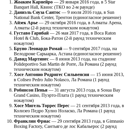
Жоаким Карнейро
— 29 января 2016 года, в 5 Star
Banquet Hall, Квинс (ТКО во 2-м раунде)
Даниэль Соуза Сантос
— 9 июля 2016 года, в Sun
National Bank Center, Трентон (единогласное решение)
Айзек Арье
— 29 октября 2016 года, в Алматы Арена,
Алматы (2-й раунд техническим нокаутом)
Густаво Гарибай
— 26 мая 2017 года, в Boca Raton
Hotel & Club, Бока-Ратон (2-й раунд техническим
нокаутом)
Бруно Леонардо Ромай
— 9 сентября 2017 года, на
Велодроме Сарыарка, Астана (единогласное решение)
Давид Мартинес
— 8 июня 2013 года, на стадионе
Polideportivo San Martin de Porre, Ла Романа (2 раунд
техническим нокаутом)
Хосе Антонио Родригес Сильвенсия
— 15 июня 2013,
в Coliseo Pedro Julio Nolasco, Ла Романа (1 раунд
техническим нокаутом)
Робинсон Пенья
— 31 августа 2013 года, в Sosua Bay
Grand Casino, Пуэрто-Плата (1 раунд техническим
нокаутом)
Хосе Мигель Торрес Перес
— 21 сентября 2013 года, в
Колизео Педро Хулио Ноласко, Ла Романа (1 раунд
техническим нокаутом)
Франклин Фриас
— 29 сентября 2013 года, в Gimnasio
Boxing Factory, Сантьяго де лос Кабальерос (2 раунд