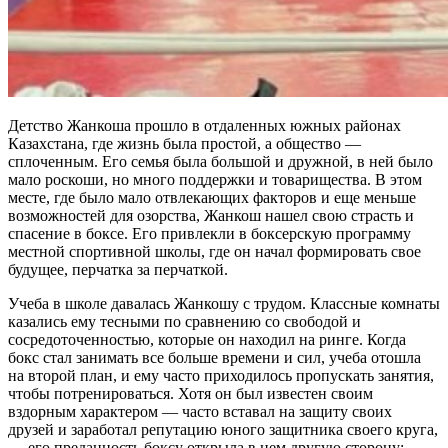
Детство Жанкоша прошло в отдаленных южных районах
Казахстана, где жизнь была простой, а общество —
сплоченным. Его семья была большой и дружной, в ней было
мало роскоши, но много поддержки и товарищества. В этом
месте, где было мало отвлекающих факторов и еще меньше
возможностей для озорства, Жанкош нашел свою страсть и
спасение в боксе. Его привлекли в боксерскую программу
местной спортивной школы, где он начал формировать свое
будущее, перчатка за перчаткой.
Учеба в школе давалась Жанкошу с трудом. Классные комнаты
казались ему тесными по сравнению со свободой и
сосредоточенностью, которые он находил на ринге. Когда
бокс стал занимать все больше времени и сил, учеба отошла
на второй план, и ему часто приходилось пропускать занятия,
чтобы потренироваться. Хотя он был известен своим
вздорным характером — часто вставал на защиту своих
друзей и заработал репутацию юного защитника своего круга,
— его преданность боксу открыла в нем другую сторону: