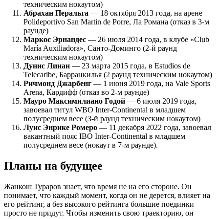
техническим нокаутом)
Абрахан Перальта
— 18 октября 2013 года, на арене
Polideportivo San Martin de Porre, Ла Романа (отказ в 3-м
раунде)
Маркос Эрнандес
— 26 июля 2014 года, в клубе «Club
María Auxiliadora», Санто-Доминго (2-й раунд
техническим нокаутом)
Дунис Линан —
23 марта 2015 года, в Estudios de
Telecaribe, Барранкилья (2 раунд техническим нокаутом)
Ричмонд Джарбенг
— 1 июня 2019 года, на Vale Sports
Arena, Кардифф (отказ во 2-м раунде)
Мауро Максимилиано Годой
— 6 июля 2019 года,
завоевал титул WBO Inter-Continental в младшем
полусреднем весе (3-й раунд техническим нокаутом)
Луис Энрике Ромеро
— 11 декабря 2022 года, завоевал
вакантный пояс IBO Inter-Continental в младшем
полусреднем весе (нокаут в 7-м раунде).
Планы на будущее
Жанкош Тураров знает, что время не на его стороне. Он
понимает, что каждый момент, когда он не дерется, влияет на
его рейтинг, а без высокого рейтинга большие поединки
просто не придут. Чтобы изменить свою траекторию, он