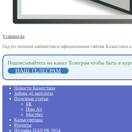
Vcabinet.kz
Гид по личным кабинетам и официальным сайтам Казахстана а 
Подпиcывайтесь на канал Телеграм чтобы быть в кур
НАШ ТЕЛЕГРАМ
Новости Казахстана
Займы до зарплаты
Полезные статьи
БК
Пин Ап
Мостбет
Калькуляторы
Рецепты
Штрафы ПДД РК 2024