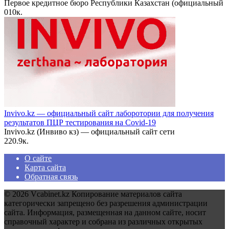
Первое кредитное бюро Республики Казахстан (официальный
0
10к.
Invivo.kz — официальный сайт лаборотории для получения
результатов ПЦР тестирования на Covid-19
Invivo.kz (Инвиво кз) — официальный сайт сети
2
20.9к.
О сайте
Карта сайта
Обратная связь
© 2026 Vcabinet.kz Копирование материалов сайта
категорически запрещено без разрешения администрации
сайта. Информация, размещенная на данном сайте, носит
справочный характер и собрана из различных открытых