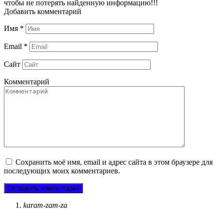
чтобы не потерять найденную информацию!!!
Добавить комментарий
Имя
*
Email
*
Сайт
Комментарий
Сохранить моё имя, email и адрес сайта в этом браузере для
последующих моих комментариев.
karam-zam-za