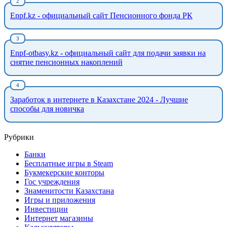
Enpf.kz - официальный сайт Пенсионного фонда РК
Enpf-otbasy.kz - официальный сайт для подачи заявки на
снятие пенсионных накоплений
Заработок в интернете в Казахстане 2024 - Лучшие
способы для новичка
Рубрики
Банки
Бесплатные игры в Steam
Букмекерские конторы
Гос учреждения
Знаменитости Казахстана
Игры и приложения
Инвестиции
Интернет магазины