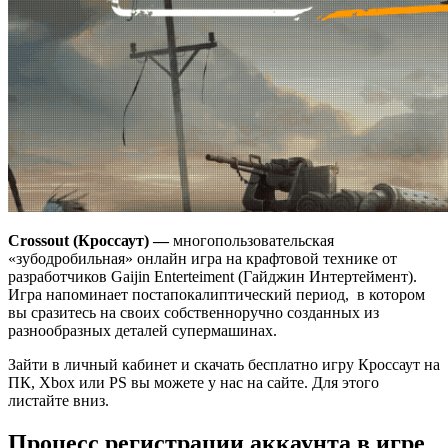
Crossout (Кроссаут) —
многопользовательская
«зубодробильная» онлайн игра на крафтовой технике от
разработчиков Gaijin Enterteiment (Гайджин Интертеймент).
Игра напоминает постапокалиптический период, в котором
вы сразитесь на своих собственноручно созданных из
разнообразных деталей супермашинах.
Зайти в личный кабинет и скачать бесплатно игру Кроссаут на
ПК, Xbox или PS вы можете у нас на сайте. Для этого
листайте вниз.
Процесс регистрации аккаунта в игре