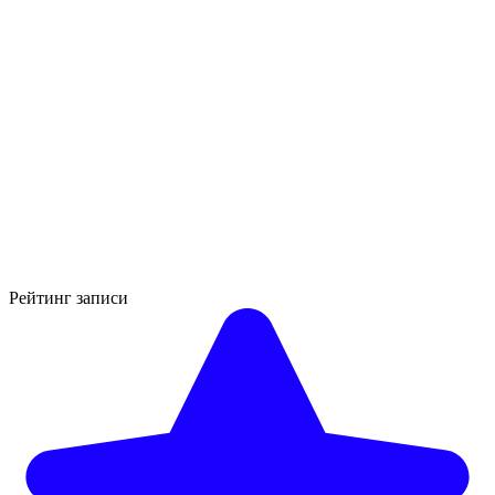
Рейтинг записи