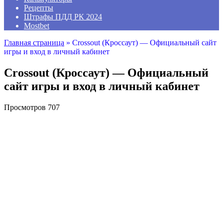
Рецепты
Штрафы ПДД РК 2024
Mostbet
Главная страница
»
Crossout (Кроссаут) — Официальный сайт
игры и вход в личный кабинет
Crossout (Кроссаут) — Официальный
сайт игры и вход в личный кабинет
Просмотров
707