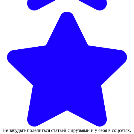
Не забудьте поделиться статьей с друзьями и у себя в соцсетях,